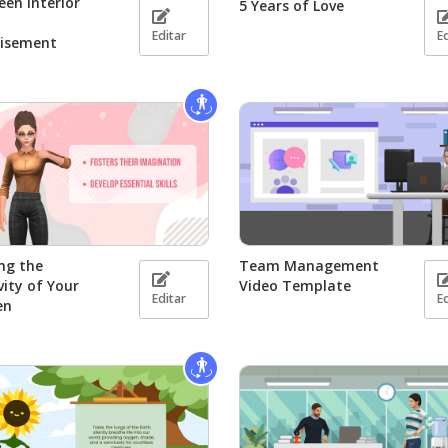
een Interior
5 Years of Love
n
Editar
E
tisement
ing the
Team Management
vity of Your
Video Template
Editar
E
en