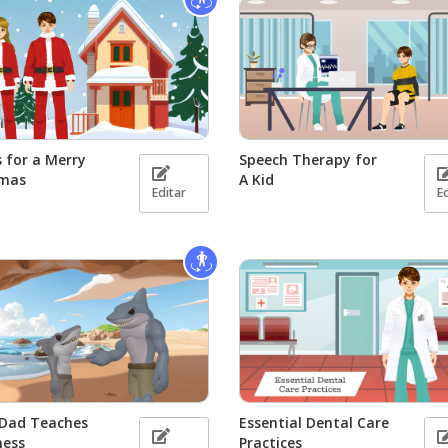
 for a Merry
Speech Therapy for
tmas
A Kid
Editar
E
 Dad Teaches
Essential Dental Care
ness
Practices