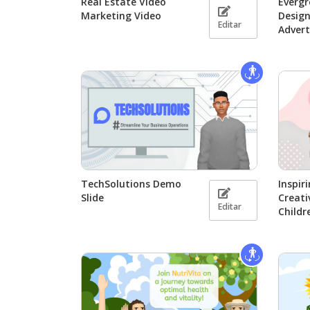
Real Estate Video
Evergr
Marketing Video
Desig
Editar
Adver
TechSolutions Demo
Inspir
Slide
Creati
Editar
Childr