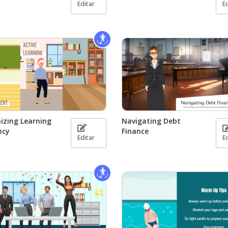
Editar
E
izing Learning
Navigating Debt
ncy
Finance
Editar
E