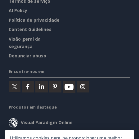
Termos de serviço
AI Policy
Política de privacidade
Content Guidelines
Visão geral da
segurança
Denunciar abuso
Encontre-nos em
Produtos em destaque
Visual Paradigm Online
Visual Paradigm Desktop
Utilizamos cookies para lhe proporcionar uma melhor