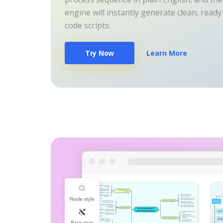
engine will instantly generate clean, read
code scripts.
Try Now
Learn More