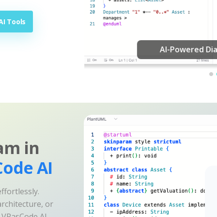
AI Tools
Ed
am in
ode AI
fortlessly.
rchitecture, or
e VPasCode AI