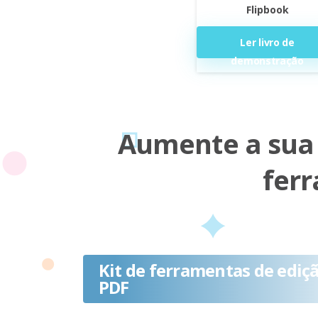
Flipbook
Ler livro de
demonstração
Aumente a sua 
fer
Kit de ferramentas de ediç
PDF