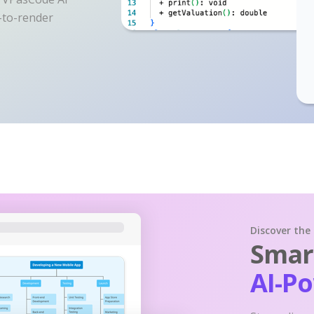
y-to-render
Discover the
Smart
AI-P