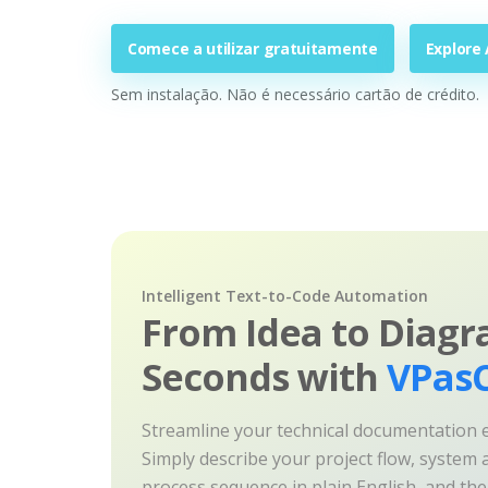
Comece a utilizar gratuitamente
Explore 
Sem instalação. Não é necessário cartão de crédito.
Intelligent Text-to-Code Automation
From Idea to Diagr
Seconds with
VPasC
Streamline your technical documentation ef
Simply describe your project flow, system a
process sequence in plain English, and th