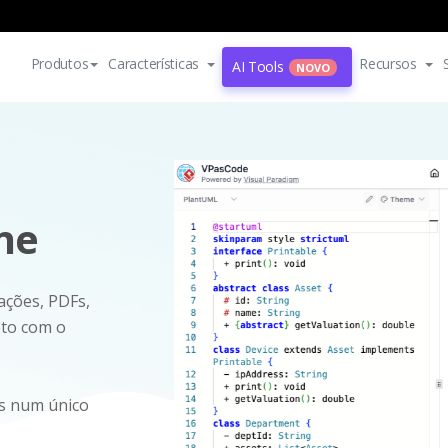
Produtos
Características
Recursos
AI Tools
NOVO
ne
ações, PDFs,
eto com o
es num único