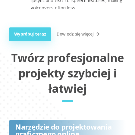
lipsync and text-to-speech features, making
voiceovers effortless.
Wypróbuj teraz
Dowiedz się więcej
Twórz profesjonalne
projekty szybciej i
łatwiej
Narzędzie do projektowania
graficznego online