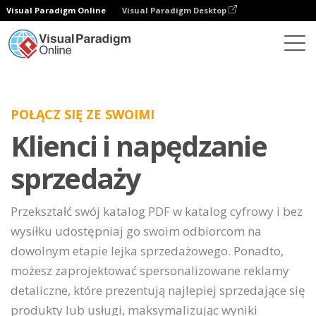
Visual Paradigm Online
Visual Paradigm Desktop
POŁĄCZ SIĘ ZE SWOIMI
Klienci i napędzanie
sprzedaży
Przekształć swój katalog PDF w katalog cyfrowy i bez
wysiłku udostępniaj go swoim odbiorcom na
dowolnym etapie lejka sprzedażowego. Ponadto,
możesz zaprojektować spersonalizowane reklamy
detaliczne, które prezentują najlepiej sprzedające się
produkty lub usługi, maksymalizując wyniki