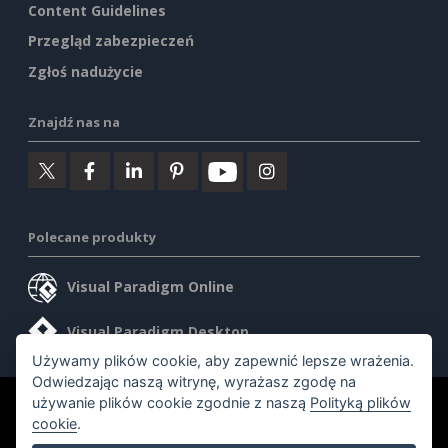
Content Guidelines
Przegląd zabezpieczeń
Zgłoś nadużycie
Znajdź nas na
Polecane produkty
Visual Paradigm Online
Visual Paradigm Desktop
Używamy plików cookie, aby zapewnić lepsze wrażenia.
Odwiedzając naszą witrynę, wyrażasz zgodę na
używanie plików cookie zgodnie z naszą
Polityką plików
©2026 by Visual Paradigm. Wszelkie prawa zastrzeżone.
cookie
.