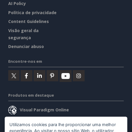
AI Policy
Política de privacidade
Content Guidelines
Visão geral da
segurança
Denunciar abuso
Encontre-nos em
Produtos em destaque
Visual Paradigm Online
Visual Paradigm Desktop
Utilizamos cookies para lhe proporcionar uma melhor
experiência. Ao visitar o nosso sítio Web, o utilizador