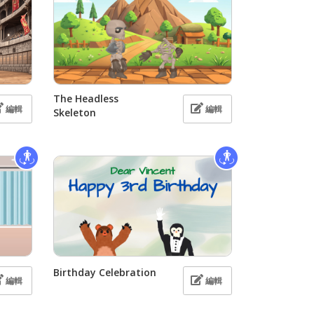
The Headless
編輯
編輯
Skeleton
Birthday Celebration
編輯
編輯