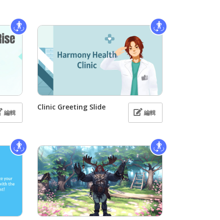
Clinic Greeting Slide
編輯
編輯