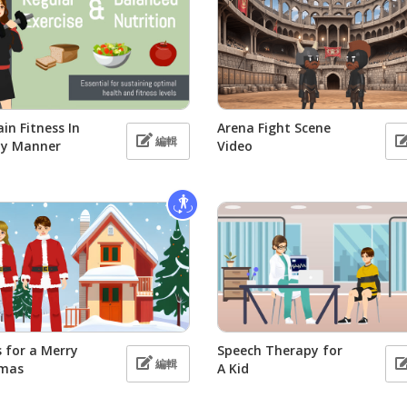
in Fitness In
Arena Fight Scene
編輯
hy Manner
Video
 for a Merry
Speech Therapy for
編輯
tmas
A Kid