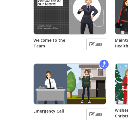
Welcome to the
Mainta
編輯
Team
Healt
Wishes
Emergency Call
編輯
Chris