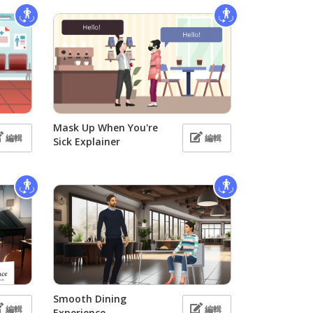
Mask Up When You're
編輯
編輯
Sick Explainer
Smooth Dining
編輯
編輯
Experience