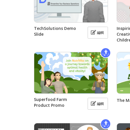
TechSolutions Demo
Inspir
編輯
Slide
Creati
Childr
Superfood Farm
The Ma
編輯
Product Promo