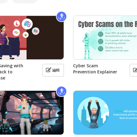
Saving with
Cyber Scam
編輯
ack to
Prevention Explainer
ase