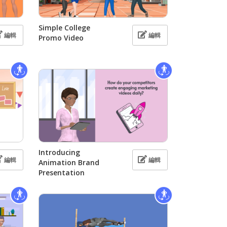
Simple College
編輯
編輯
Promo Video
Introducing
編輯
編輯
Animation Brand
Presentation