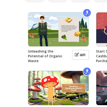
Unleashing the
Start 
編輯
Potential of Organic
Cashb
Waste
Purch