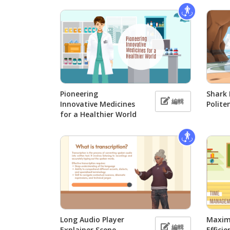
Pioneering
Shark
編輯
Innovative Medicines
Polite
for a Healthier World
Long Audio Player
Maxim
編輯
Explainer Scene
Efficie