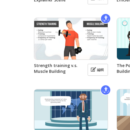
Strength training v.s.
The P
編輯
Muscle Building
Buildi