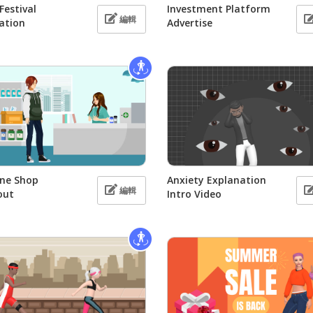
Festival
Investment Platform
編輯
ation
Advertise
ine Shop
Anxiety Explanation
編輯
out
Intro Video