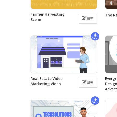
Farmer Harvesting
The R
編輯
Scene
Real Estate Video
Evergr
編輯
Marketing Video
Desig
Adver