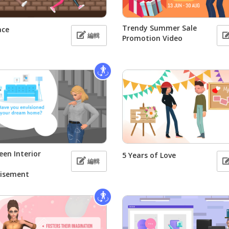
Trendy Summer Sale
ace
編輯
Promotion Video
een Interior
5 Years of Love
編輯
n
tisement