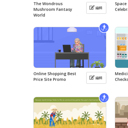
The Wondrous
Space 
編輯
Mushroom Fantasy
Celebr
World
Online Shopping Best
Medic
編輯
Price Site Promo
Check