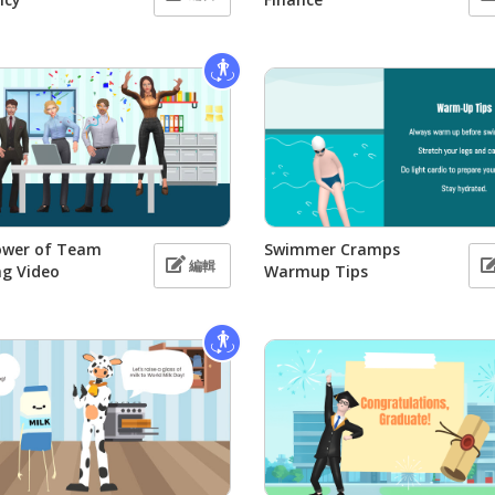
ower of Team
Swimmer Cramps
編輯
ng Video
Warmup Tips