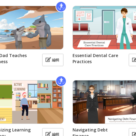
 Dad Teaches
Essential Dental Care
編輯
ness
Practices
izing Learning
Navigating Debt
編輯
ncy
Finance