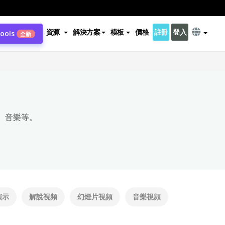
資源
解決方案
模板
價格
註冊
登入
Tools
全新
、音樂等。
演示
解說視頻
幻燈片視頻
音樂視頻