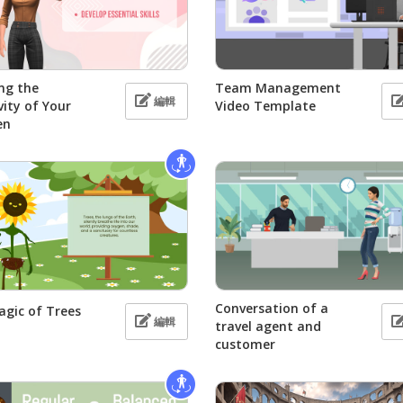
ing the
Team Management
編輯
vity of Your
Video Template
en
Conversation of a
gic of Trees
編輯
travel agent and
customer