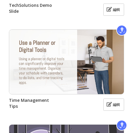
TechSolutions Demo
編輯
Slide
Time Management
編輯
Tips