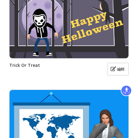
Trick Or Treat
編輯