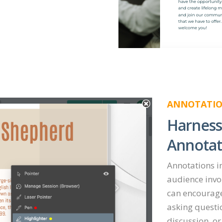
ANNOTATI
Harness
Annotat
Annotations in
audience invo
can encourage 
asking questio
discussion, or