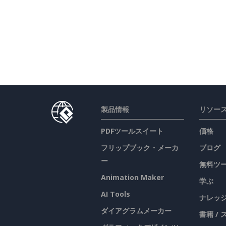
製品情報
リソー
PDFツールスイート
価格
フリップブック・メーカ
ブログ
ー
無料ツ
Animation Maker
学ぶ
AI Tools
ナレッ
ダイアグラムメーカー
書籍 /