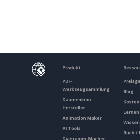
Produkt
Ressou
PDF-
Preisg
Werkzeugsammlung
Blog
Daumenkino-
Kosten
Hersteller
Lernen
Animation Maker
Wissen
AI Tools
Buch /
Diagramm-Macher