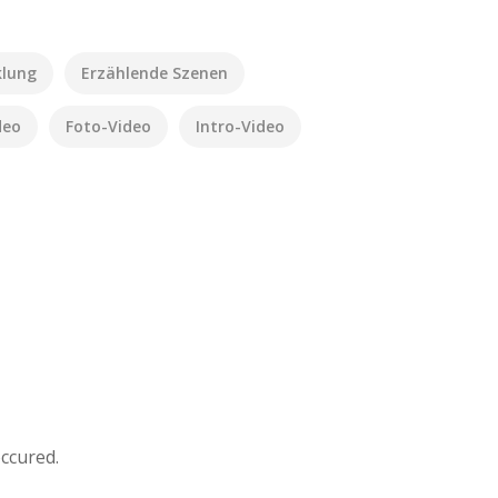
klung
Erzählende Szenen
deo
Foto-Video
Intro-Video
occured.