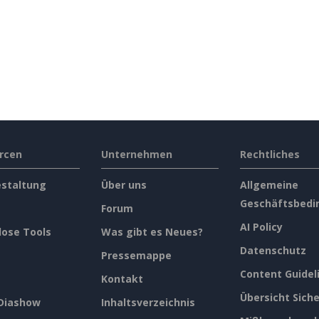
rcen
Unternehmen
Rechtliches
estaltung
Über uns
Allgemeine
Geschäftsbedi
Forum
AI Policy
lose Tools
Was gibt es Neues?
Datenschutz
Pressemappe
Content Guidel
Kontakt
Übersicht Siche
 Diashow
Inhaltsverzeichnis