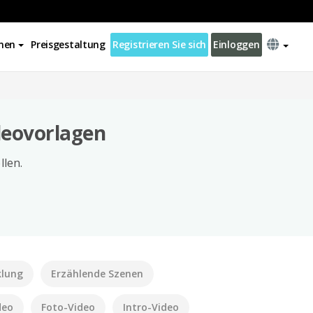
nen
Preisgestaltung
Registrieren Sie sich
Einloggen
deovorlagen
llen.
klung
Erzählende Szenen
deo
Foto-Video
Intro-Video