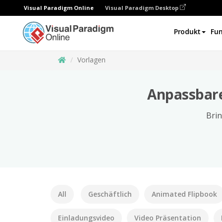
Visual Paradigm Online
Visual Paradigm Desktop
Produkt
Fun
Vorlagen
Anpassbare
Brin
All
Geschäftlich
Animated Flipbook
Einladungsvideo
Video Präsentation