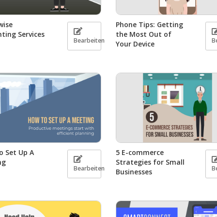
wise
Phone Tips: Getting
ting Services
the Most Out of
Bearbeiten
B
Your Device
o Set Up A
5 E-commerce
ng
Strategies for Small
Bearbeiten
B
Businesses