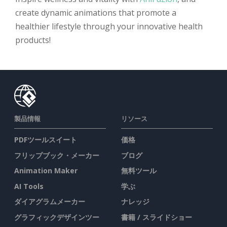
create dynamic animations that promote a
healthier lifestyle through your innovative health
products!
製品情報
リソース
PDFツールスイート
価格
フリップブック・メーカー
ブログ
Animation Maker
無料ツール
AI Tools
学ぶ
ダイアグラムメーカー
ナレッジ
グラフィックデザインツー
書籍 / スライドショー