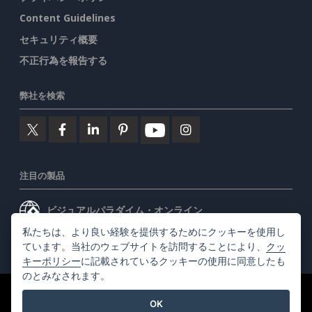
Content Guidelines
セキュリティ概要
不正行為を報告する
弊社を検索
注目の製品
ビジュアルパラダイム・オンライン
私たちは、より良い経験を提供するためにクッキーを使用し
ビジュアルパラダイムデスクトップ
ています。当社のウェブサイトを訪問することにより、
クッ
キーポリシー
に記載されているクッキーの使用に同意したも
のとみなされます。
©2026 by Visual Paradigm. 全ての権利を有する
利用規約
OK