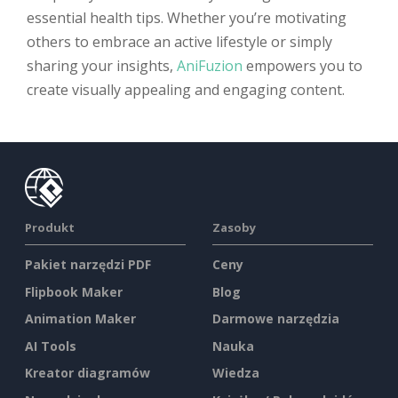
essential health tips. Whether you’re motivating
others to embrace an active lifestyle or simply
sharing your insights,
AniFuzion
empowers you to
create visually appealing and engaging content.
Produkt
Zasoby
Pakiet narzędzi PDF
Ceny
Flipbook Maker
Blog
Animation Maker
Darmowe narzędzia
AI Tools
Nauka
Kreator diagramów
Wiedza