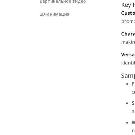
Вертикальное видео
Key 
Custo
2D-анимация
promo
Chara
making
Versa
identi
Samp
P
c
S
a
W
n