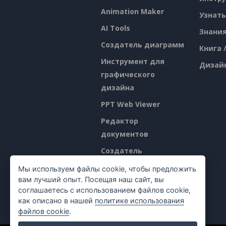
Animation Maker
Узнать
AI Tools
Знани
Создатель диаграмм
Книга 
Инструмент для
Дизай
графического
дизайна
PPT Web Viewer
Редактор
документов
Создатель
презентаций
Мы используем файлы cookie, чтобы предложить
вам лучший опыт. Посещая наш сайт, вы
Редактор
соглашаетесь с использованием файлов cookie,
электронных таблиц
как описано в нашей
политике использования
файлов cookie
.