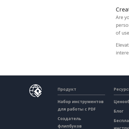
Crea
Are y
perso
of use
Eleva
intere
Продукт
Ресур
Набор инструментов
Ценоо
для работы с PDF
Блог
Создатель
Беспл
флипбуков
инстр