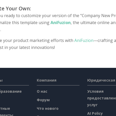
te Your Own:
ou ready to customize your version of the “Company New Prod
nalize this template using
AniFuzion
, the ultimate online a
.
te your product marketing efforts with
AniFuzion
—crafting a
st in your latest innovations!
сы
Компания
Юридическая
бразование
О нас
Условия
предоставлен
Форум
услуг
атные
Что нового
AI Policy
ументы