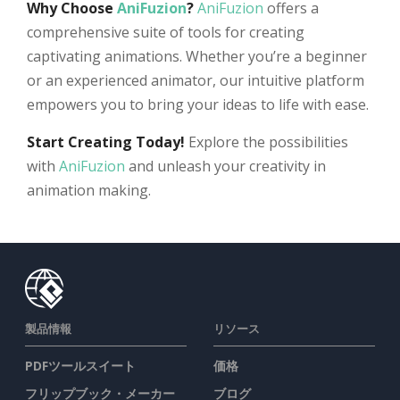
Why Choose
AniFuzion
?
AniFuzion
offers a
comprehensive suite of tools for creating
captivating animations. Whether you’re a beginner
or an experienced animator, our intuitive platform
empowers you to bring your ideas to life with ease.
Start Creating Today!
Explore the possibilities
with
AniFuzion
and unleash your creativity in
animation making.
製品情報
リソース
PDFツールスイート
価格
フリップブック・メーカー
ブログ