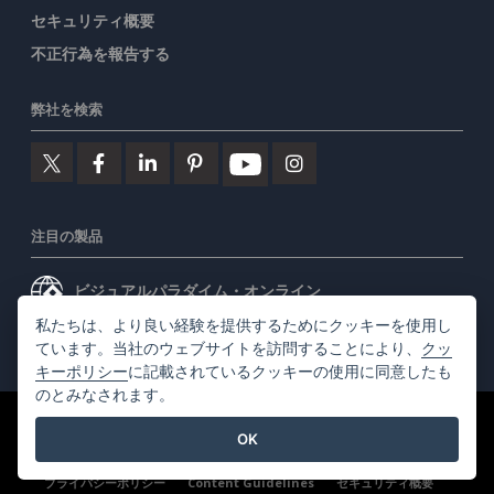
セキュリティ概要
不正行為を報告する
弊社を検索
注目の製品
ビジュアルパラダイム・オンライン
私たちは、より良い経験を提供するためにクッキーを使用し
ビジュアルパラダイムデスクトップ
ています。当社のウェブサイトを訪問することにより、
クッ
キーポリシー
に記載されているクッキーの使用に同意したも
のとみなされます。
©2026 by Visual Paradigm. 全ての権利を有する
利用規約
OK
AI Policy
プライバシーポリシー
Content Guidelines
セキュリティ概要