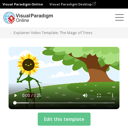
Visual Paradigm Online
Visual Paradigm Desktop
テンプレート
Explainer Video Template: The Magic of Trees
Edit this template