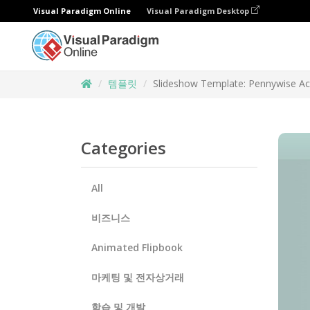
Visual Paradigm Online
Visual Paradigm Desktop
템플릿
Slideshow Template: Pennywise Ac
Categories
All
비즈니스
Animated Flipbook
마케팅 및 전자상거래
학습 및 개발