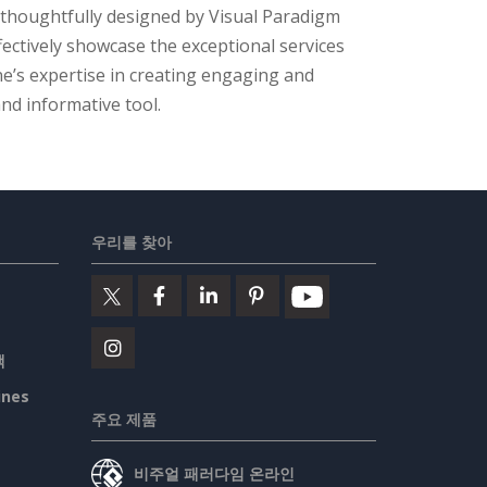
thoughtfully designed by Visual Paradigm
fectively showcase the exceptional services
e’s expertise in creating engaging and
nd informative tool.
우리를 찾아
책
ines
주요 제품
비주얼 패러다임 온라인