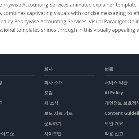
ennywise Accounting Services animated explainer template, 
, combines captivating visuals with concise messaging to ef
ded by Pennywise Accounting Services. Visual Paradigm Onlin
sional templates shines through in this visually appealing a
회사
법률
정
회사 소개
서비스 약관
포럼
AI Policy
구
새 소식
개인정보 보호정
보도 자료 키트
Content Guidel
문의하기
보안 개요
슬라이드쇼
사이트맵
악용 신고