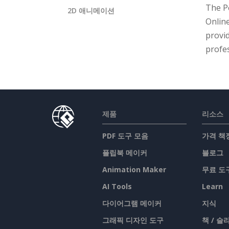
The P
2D 애니메이션
Online
provi
profes
제품
리소스
PDF 도구 모음
가격 책
플립북 메이커
블로그
Animation Maker
무료 도
AI Tools
Learn
다이어그램 메이커
지식
그래픽 디자인 도구
책 / 